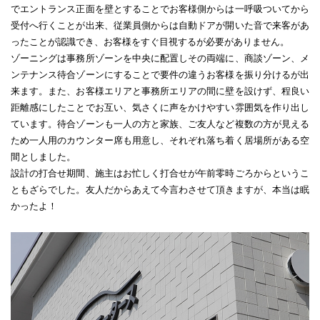
でエントランス正面を壁とすることでお客様側からは一呼吸ついてから
受付へ行くことが出来、従業員側からは自動ドアが開いた音で来客があ
ったことが認識でき、お客様をすぐ目視するが必要がありません。
ゾーニングは事務所ゾーンを中央に配置しその両端に、商談ゾーン、メ
ンテナンス待合ゾーンにすることで要件の違うお客様を振り分けるが出
来ます。また、お客様エリアと事務所エリアの間に壁を設けず、程良い
距離感にしたことでお互い、気さくに声をかけやすい雰囲気を作り出し
ています。待合ゾーンも一人の方と家族、ご友人など複数の方が見える
ため一人用のカウンター席も用意し、それぞれ落ち着く居場所がある空
間としました。
設計の打合せ期間、施主はお忙しく打合せが午前零時ごろからというこ
ともざらでした。友人だからあえて今言わさせて頂きますが、本当は眠
かったよ！