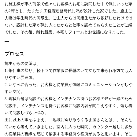
お施主様が車の商談で色々なお客様のお宅に訪問した中で気にいった家
の2軒とも、たまたま工務店勤務時代に私が設計した家でした。施主ご
夫妻は学生時代の同級生。ご主人からは同級生だから依頼したわけでは
ない、設計した家が気に入ったからと仕事を認めてもらえたことがご縁
でした。その後、離れ新築、本宅リフォームとお世話になりました。
プロセス
施主からの要望は、
1. 畑仕事の帰り、軽トラで作業服に長靴のいで立ちで来られる方でも入
りやすい雰囲気。
2. いなべに合った、お客様と従業員が気軽にコミュニケーションがしや
すい空間。
3. 現状店舗は商談のお客様とメンテナンス待つお客様の席が一緒のため
商談中、メンテナンスを待つお客様に商談内容が聞こえやすく、落ち着
いて商談しづらい悩み。
主に以上の事をふまえ、「地域に寄り添うくるま屋さんとは」、そんな
問いから考えていきました。室内に入った瞬間、カウンター越しに多数
の従業員の視線を感じて緊張する事務所や役所があると思います。そこ